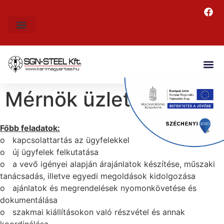
Mérnök üzletkötő
Főbb feladatok:
o kapcsolattartás az ügyfelekkel
o új ügyfelek felkutatása
o a vevő igényei alapján árajánlatok készítése, műszaki
tanácsadás, illetve egyedi megoldások kidolgozása
o ajánlatok és megrendelések nyomonkövetése és
dokumentálása
o szakmai kiállításokon való részvétel és annak
koordinálása