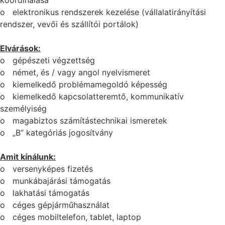
o elektronikus rendszerek kezelése (vállalatirányítási
rendszer, vevői és szállítói portálok)
Elvárások:
o gépészeti végzettség
o német, és / vagy angol nyelvismeret
o kiemelkedő problémamegoldó képesség
o kiemelkedő kapcsolatteremtő, kommunikatív
személyiség
o magabiztos számítástechnikai ismeretek
o „B” kategóriás jogosítvány
Amit kínálunk:
o versenyképes fizetés
o munkábajárási támogatás
o lakhatási támogatás
o céges gépjárműhasználat
o céges mobiltelefon, tablet, laptop