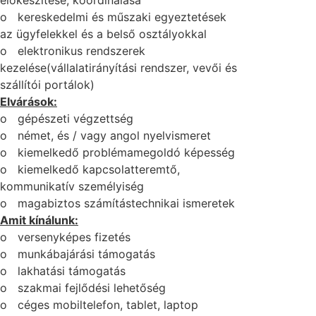
o kereskedelmi és műszaki egyeztetések
az ügyfelekkel és a belső osztályokkal
o elektronikus rendszerek
kezelése(vállalatirányítási rendszer, vevői és
szállítói portálok)
Elvárások:
o gépészeti végzettség
o német, és / vagy angol nyelvismeret
o kiemelkedő problémamegoldó képesség
o kiemelkedő kapcsolatteremtő,
kommunikatív személyiség
o magabiztos számítástechnikai ismeretek
Amit kínálunk:
o versenyképes fizetés
o munkábajárási támogatás
o lakhatási támogatás
o szakmai fejlődési lehetőség
o céges mobiltelefon, tablet, laptop